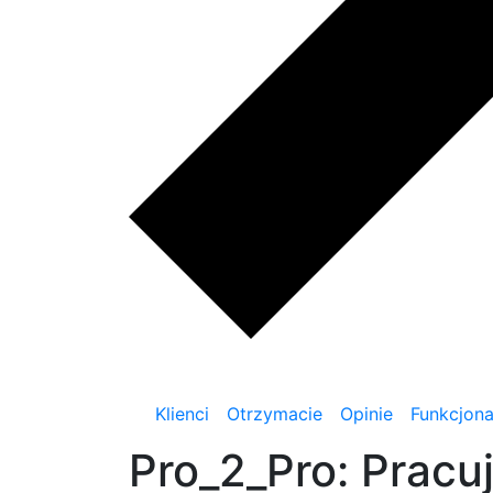
Klienci
Otrzymacie
Opinie
Funkcjona
Pro_2_Pro: Prac