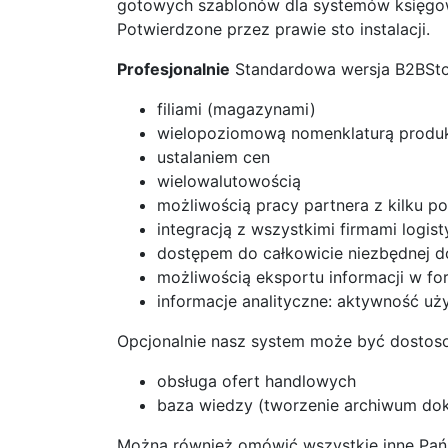
gotowych szablonów dla systemów księgow
Potwierdzone przez prawie sto instalacji.
Profesjonalnie
Standardowa wersja B2BStor
filiami (magazynami)
wielopoziomową nomenklaturą produ
ustalaniem cen
wielowalutowością
możliwością pracy partnera z kilku 
integracją z wszystkimi firmami logis
dostępem do całkowicie niezbędnej d
możliwością eksportu informacji w for
informacje analityczne: aktywność uż
Opcjonalnie nasz system może być dostos
obsługa ofert handlowych
baza wiedzy (tworzenie archiwum dok
Można również omówić wszystkie inne Pańs