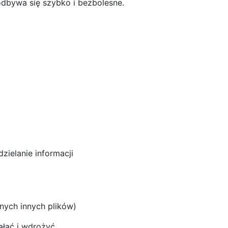
dbywa się szybko i bezbolesne.
zielanie informacji
nych innych plików)
łać i wdrożyć.