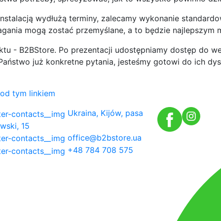
nstalacją wydłużą terminy, zalecamy wykonanie standardow
gania mogą zostać przemyślane, a to będzie najlepszym m
u - B2BStore. Po prezentacji udostępniamy dostęp do wer
ą Państwo już konkretne pytania, jesteśmy gotowi do ich dy
od tym linkiem
Ukraina, Kijów, pasa
wski, 15
office@b2bstore.ua
+48 784 708 575