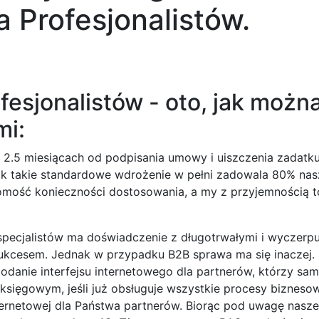
la Profesjonalistów.
rofesjonalistów - oto, jak mo
mi:
 2.5 miesiącach od podpisania umowy i uiszczenia zadatk
ak takie standardowe wdrożenie w pełni zadowala 80% nasz
adomość konieczności dostosowania, a my z przyjemnością 
ecjalistów ma doświadczenie z długotrwałymi i wyczerpu
ukcesem. Jednak w przypadku B2B sprawa ma się inaczej. Sz
danie interfejsu internetowego dla partnerów, którzy sa
 księgowym, jeśli już obsługuje wszystkie procesy biznes
ternetowej dla Państwa partnerów. Biorąc pod uwagę nasze 