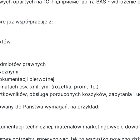
ych opartych na 1С: Підприємство та BAS - wdrożenie o
e już współpracuje z:
któw
podmiotów prawnych
tycznymi
okumentacji pierwotnej
matach csv, xml, yml (rozetka, prom, itp.)
ytkowników, obsługa porzuconych koszyków, zapytania i ud
owany do Państwa wymagań, na przykład:
umentacji technicznej, materiałów marketingowych, dowol
twa potrzeby, sprecyzować, jak to wszystko powinno dzia