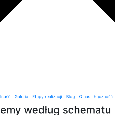
lność
Galeria
Etapy realizacji
Blog
O nas
Łączność
ujemy według schematu