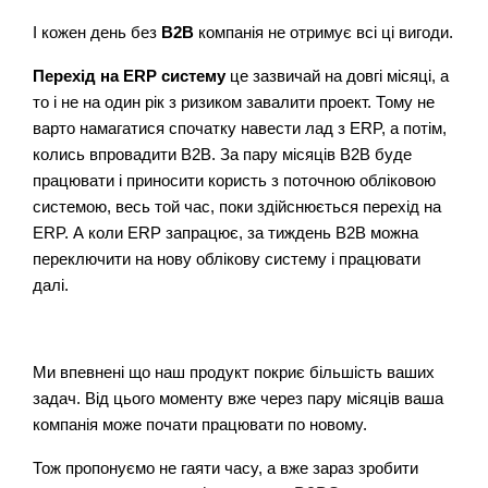
І кожен день без
B2B
компанія не отримує всі ці вигоди.
Перехід на ERP систему
це зазвичай на довгі місяці, а
то і не на один рік з ризиком завалити проект. Тому не
варто намагатися спочатку навести лад з ERP, а потім,
колись впровадити B2B. За пару місяців B2B буде
працювати і приносити користь з поточною обліковою
системою, весь той час, поки здійснюється перехід на
ERP. А коли ERP запрацює, за тиждень B2B можна
переключити на нову облікову систему і працювати
далі.
Ми впевнені що наш продукт покриє більшість ваших
задач. Від цього моменту вже через пару місяців ваша
компанія може почати працювати по новому.
Тож пропонуємо не гаяти часу, а вже зараз зробити