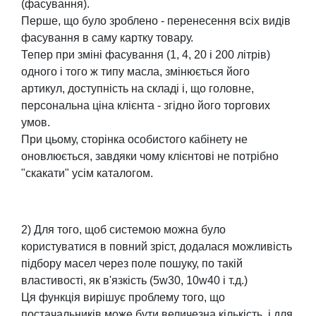
(фасування).
Перше, що було зроблено - перенесення всіх видів
фасування в саму картку товару.
Тепер при зміні фасування (1, 4, 20 і 200 літрів)
одного і того ж типу масла, змінюється його
артикул, доступність на складі і, що головне,
персональна ціна клієнта - згідно його торгових
умов.
При цьому, сторінка особистого кабінету не
оновлюється, завдяки чому клієнтові не потрібно
"скакати" усім каталогом.
2) Для того, щоб системою можна було
користуватися в повний зріст, додалася можливість
підбору масел через поле пошуку, по такій
властивості, як в'язкість (5w30, 10w40 і т.д.)
Ця функція вирішує проблему того, що
постачальників може бути величезна кількість, і для