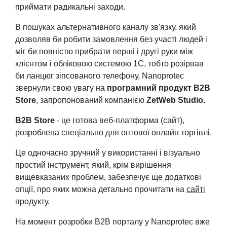
приймати радикальні заходи.
В пошуках альтернативного каналу зв'язку, який
дозволяв би робити замовлення без участі людей і
міг би повністю прибрати перші і другі руки між
клієнтом і обліковою системою 1C, тобто розірвав
би ланцюг зіпсованого телефону, Nanoprotec
звернули свою увагу на
програмний продукт B2B
Store
, запропонований компанією
ZetWeb Studio.
B2B Store
- це готова веб-платформа (сайт),
розроблена спеціально для оптової онлайн торгівлі.
Це одночасно зручний у використанні і візуально
простий інструмент, який, крім вирішення
вищевказаних проблем, забезпечує ще додаткові
опції, про яких можна детально прочитати на
сайті
продукту.
На момент розробки B2B порталу у Nanoprotec вже