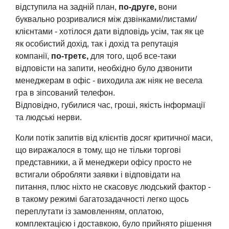
відступила на задній план,
по-друге,
вони
буквально розривалися між дзвінками/листами/
клієнтами - хотілося дати відповідь усім, так як це
як особистий дохід, так і дохід та репутація
компанії,
по-третє,
для того, щоб все-таки
відповісти на запити, необхідно було дзвонити
менеджерам в офіс - виходила аж ніяк не весела
гра в зіпсований телефон.
Відповідно, губилися час, гроші, якість інформації
та людські нерви.
Коли потік запитів від клієнтів досяг критичної маси,
що виражалося в тому, що не тільки торгові
представники, а й менеджери офісу просто не
встигали обробляти заявки і відповідати на
питання, плюс ніхто не скасовує людський фактор -
в такому режимі багатозадачності легко щось
переплутати із замовленням, оплатою,
комплектацією і доставкою, було прийнято рішення