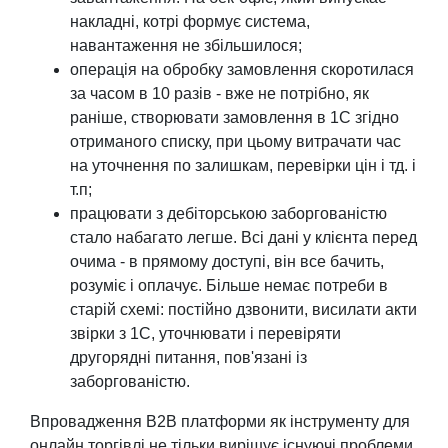
накладні, котрі формує система,
навантаження не збільшилося;
операція на обробку замовлення скоротилася
за часом в 10 разів - вже не потрібно, як
раніше, створювати замовлення в 1С згідно
отриманого списку, при цьому витрачати час
на уточнення по залишкам, перевірки цін і тд. і
т.п;
працювати з дебіторською заборгованістю
стало набагато легше. Всі дані у клієнта перед
очима - в прямому доступі, він все бачить,
розуміє і оплачує. Більше немає потреби в
старій схемі: постійно дзвонити, висилати акти
звірки з 1С, уточнювати і перевіряти
другорядні питання, пов'язані із
заборгованістю.
Впровадження B2B платформи як інструменту для
онлайн торгівлі не тільки вирішує існуючі проблеми,