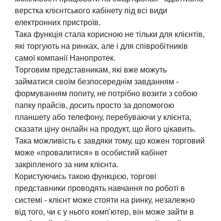
верстка клієнтського кабінету під всі види
електронних пристроїв.
Така функція стала корисною не тільки для клієнтів,
які торгують на ринках, але і для співробітників
самої компанії Нанопротек.
Торговим представникам, які вже можуть
займатися своїм безпосереднім завданням -
формуванням попиту, не потрібно возити з собою
папку прайсів, досить просто за допомогою
планшету або телефону, перебуваючи у клієнта,
сказати ціну онлайн на продукт, що його цікавить.
Така можливість є завдяки тому, що кожен торговий
може «провалитися» в особистий кабінет
закріпленого за ним клієнта.
Користуючись такою функцією, торгові
представники проводять навчання по роботі в
системі - клієнт може стояти на ринку, незалежно
від того, чи є у нього комп'ютер, він може зайти в