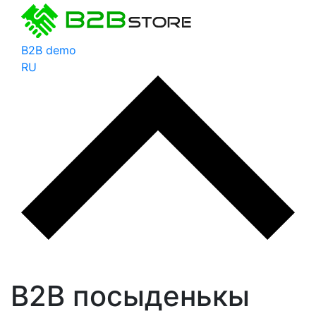
B2B demo
RU
B2B посыденькы